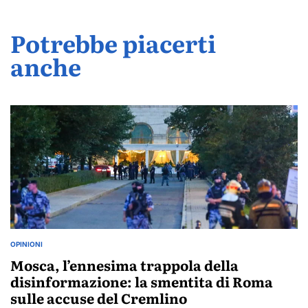
Potrebbe piacerti
anche
OPINIONI
POSTED
IN
Mosca, l’ennesima trappola della
disinformazione: la smentita di Roma
sulle accuse del Cremlino