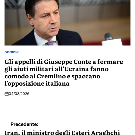
OPINIONI
POSTED
IN
Gli appelli di Giuseppe Conte a fermare
gli aiuti militari all’Ucraina fanno
comodo al Cremlino e spaccano
l’opposizione italiana
04/08/2026
Navigazione
← Precedente:
articoli
Iran, il ministro degli Esteri Araghchi