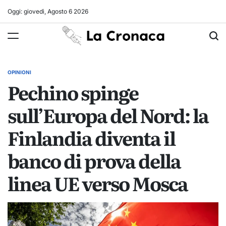
Skip
Oggi: giovedì, Agosto 6 2026
to
La
content
Cronaca
OPINIONI
POSTED
Pechino spinge
IN
sull’Europa del Nord: la
Finlandia diventa il
banco di prova della
linea UE verso Mosca