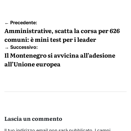
Navigazione
← Precedente:
articoli
Amministrative, scatta la corsa per 626
comuni: è mini test per i leader
→ Successivo:
Il Montenegro si avvicina all’adesione
all’Unione europea
Lascia un commento
Il tuo indirizzo email non sarà pubblicato.
I campi