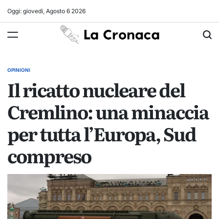
Skip
Oggi: giovedì, Agosto 6 2026
to
La
content
Cronaca
OPINIONI
POSTED
Il ricatto nucleare del
IN
Cremlino: una minaccia
per tutta l’Europa, Sud
compreso