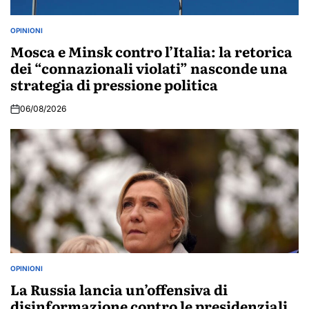
OPINIONI
POSTED
IN
Mosca e Minsk contro l’Italia: la retorica
dei “connazionali violati” nasconde una
strategia di pressione politica
06/08/2026
OPINIONI
POSTED
IN
La Russia lancia un’offensiva di
disinformazione contro le presidenziali