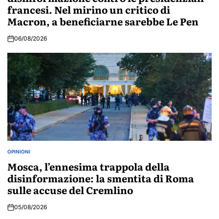
francesi. Nel mirino un critico di
Macron, a beneficiarne sarebbe Le Pen
06/08/2026
OPINIONI
POSTED
IN
Mosca, l’ennesima trappola della
disinformazione: la smentita di Roma
sulle accuse del Cremlino
05/08/2026