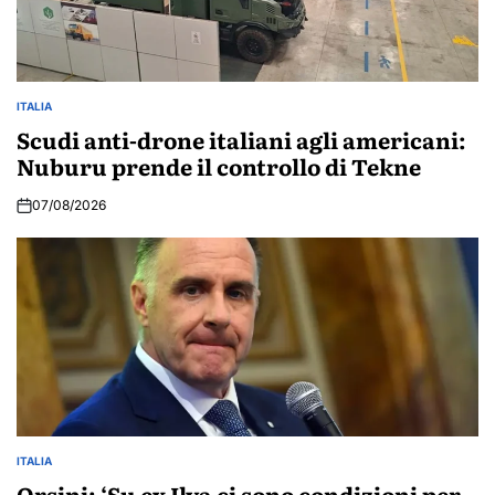
ITALIA
POSTED
IN
Scudi anti-drone italiani agli americani:
Nuburu prende il controllo di Tekne
07/08/2026
ITALIA
POSTED
IN
Orsini: ‘Su ex Ilva ci sono condizioni per