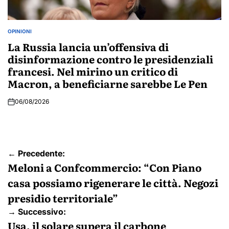
OPINIONI
POSTED
IN
La Russia lancia un’offensiva di
disinformazione contro le presidenziali
francesi. Nel mirino un critico di
Macron, a beneficiarne sarebbe Le Pen
06/08/2026
Navigazione
← Precedente:
articoli
Meloni a Confcommercio: “Con Piano
casa possiamo rigenerare le città. Negozi
presidio territoriale”
→ Successivo:
Usa, il solare supera il carbone