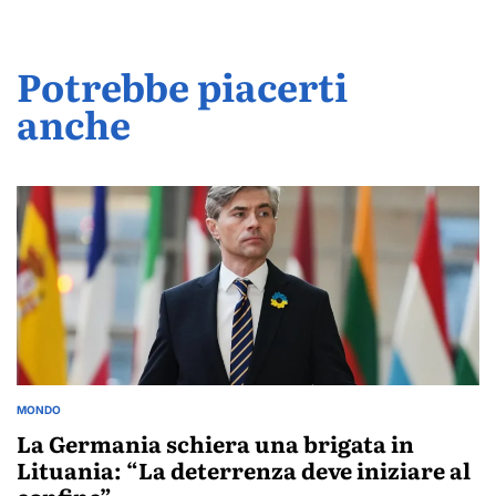
Potrebbe piacerti
anche
MONDO
POSTED
IN
La Germania schiera una brigata in
Lituania: “La deterrenza deve iniziare al
confine”