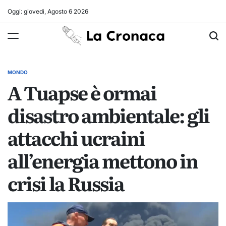
Skip
Oggi: giovedì, Agosto 6 2026
to
La
content
Cronaca
MONDO
POSTED
A Tuapse è ormai
IN
disastro ambientale: gli
attacchi ucraini
all’energia mettono in
crisi la Russia