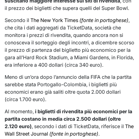
suscitano maggiore interesse sui siti di rivendita
, con
il prezzo dei biglietti che supera quelli del Super Bowl.
Secondo il
The New York Times
(fonte in portoghese)
,
che cita i dati aggregati da TicketData, società che
monitora i prezzi di rivendita, quando ancora non si
conosceva il sorteggio degli incontri, a dicembre scorso
il prezzo di partenza del biglietto più economico per la
gara all’Hard Rock Stadium, a Miami Gardens, in Florida,
era inferiore a 400 dollari (circa 340 euro).
Meno di un’ora dopo l’annuncio della FIFA che la partita
sarebbe stata Portogallo-Colombia, i biglietti più
economici erano già saliti oltre quota 2.000 dollari
(circa 1.700 euro).
Al momento,
i biglietti di rivendita più economici per la
partita costano in media circa 2.500 dollari (oltre
2.120 euro)
, secondo i dati di TicketData, riferisce il
The
Wall Street Journal
(fonte in portoghese)
.