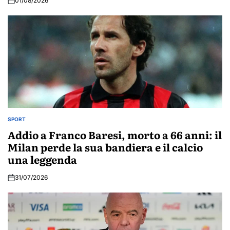
01/08/2026
SPORT
POSTED
IN
Addio a Franco Baresi, morto a 66 anni: il
Milan perde la sua bandiera e il calcio
una leggenda
31/07/2026