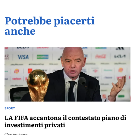
Potrebbe piacerti
anche
SPORT
POSTED
IN
LA FIFA accantona il contestato piano di
investimenti privati