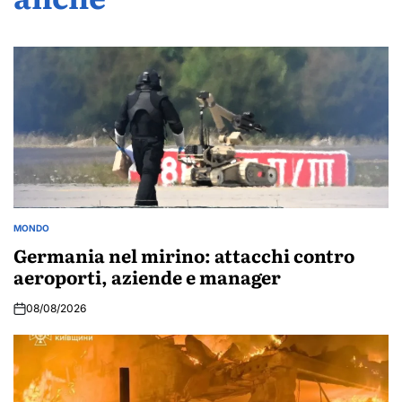
MONDO
POSTED
IN
Germania nel mirino: attacchi contro
aeroporti, aziende e manager
08/08/2026