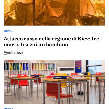
MONDO
POSTED
IN
Attacco russo nella regione di Kiev: tre
morti, tra cui un bambino
08/08/2026
MONDO