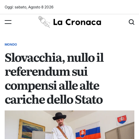
Skip
Oggi: sabato, Agosto 8 2026
to
La
content
Cronaca
MONDO
POSTED
Slovacchia, nullo il
IN
referendum sui
compensi alle alte
cariche dello Stato