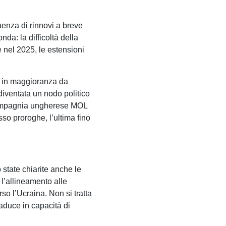
uenza di rinnovi a breve
da: la difficoltà della
e nel 2025, le estensioni
ta in maggioranza da
 diventata un nodo politico
a compagnia ungherese MOL
so proroghe, l’ultima fino
 state chiarite anche le
 l’allineamento alle
rso l’Ucraina. Non si tratta
raduce in capacità di