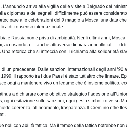
a. L’annuncio arriva alla vigilia delle visite a Belgrado dei minist
ella diplomazia dei segnali, difficilmente può essere considera
 partecipare alle celebrazioni del 9 maggio a Mosca, una data che
lica di consenso internazionale.
rbia e Russia non è priva di ambiguità. Negli ultimi anni, Mosca
i, accusandola — anche attraverso dichiarazioni ufficiali — di trar
”. Una retorica che si intreccia con il richiamo alla solidarietà 
più di un precedente. Dalle sanzioni internazionali degli anni ’90 
99, il rapporto tra i due Paesi è stato tutt’altro che lineare. E
sce oggi a mantenere vivo un legame che è insieme politico, eco
ntinua a dichiarare come obiettivo strategico l’adesione all’Un
as, ogni esitazione sulle sanzioni, ogni gesto simbolico verso Mo
iede coerenza, allineamento, trasparenza. Il Cremlino offre fless
ti.
e poli con abilità tattica. Ma il tempo della tattica potrebbe non e