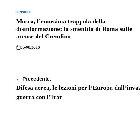
OPINIONI
POSTED
IN
Mosca, l’ennesima trappola della
disinformazione: la smentita di Roma sulle
accuse del Cremlino
05/08/2026
Navigazione
← Precedente:
articoli
Difesa aerea, le lezioni per l’Europa dall’inva
guerra con l’Iran