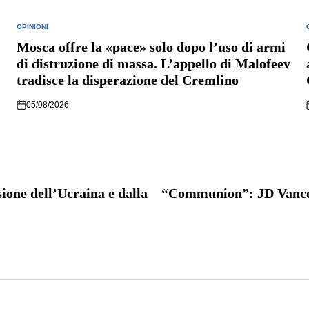
OPINIONI
POSTED
IN
I
Mosca offre la «pace» solo dopo l’uso di armi
di distruzione di massa. L’appello di Malofeev
tradisce la disperazione del Cremlino
05/08/2026
sione dell’Ucraina e dalla
“Communion”: JD Vance p