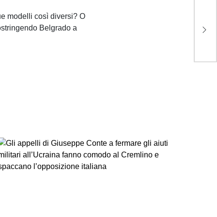
“C
ue modelli così diversi? O
pre
costringendo Belgrado a
Bia
lib