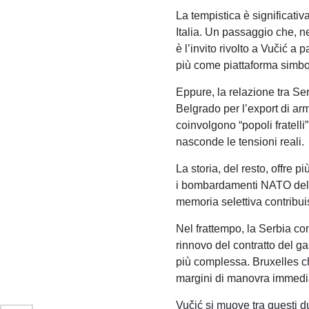
La tempistica è significativ
Italia. Un passaggio che, n
è l’invito rivolto a Vučić a
più come piattaforma simbo
Eppure, la relazione tra Se
Belgrado per l’export di arm
coinvolgono “popoli fratelli
nasconde le tensioni reali.
La storia, del resto, offre 
i bombardamenti NATO del 19
memoria selettiva contribui
Nel frattempo, la Serbia co
rinnovo del contratto del g
più complessa. Bruxelles ch
margini di manovra immedia
Vučić si muove tra questi du