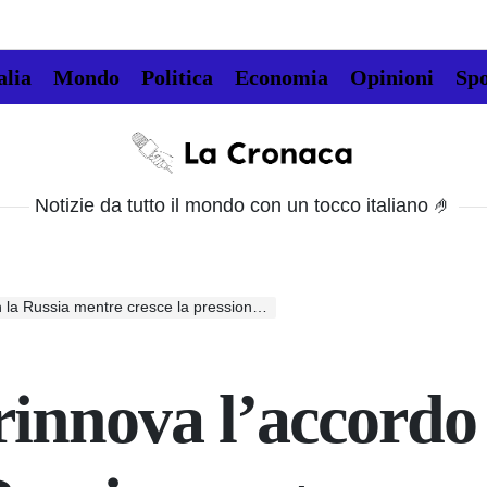
alia
Mondo
Politica
Economia
Opinioni
Spo
La
Cronaca
Notizie da tutto il mondo con un tocco italiano 🤌
Russia mentre cresce la pressione dell’UE
rinnova l’accordo 