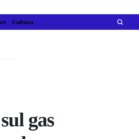
rt
Cultura
sul gas