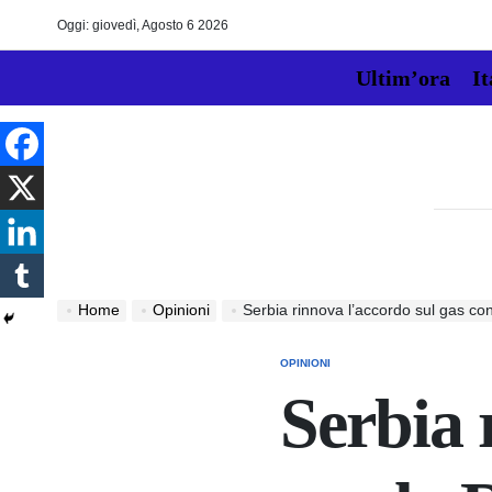
Skip
Oggi: giovedì, Agosto 6 2026
to
content
Ultim’ora
It
Home
Opinioni
Serbia rinnova l’accordo sul gas con la 
OPINIONI
POSTED
IN
Serbia 