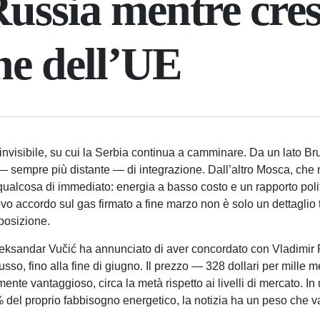
Russia mentre cres
ne dell’UE
 invisibile, su cui la Serbia continua a camminare. Da un lato Bru
— sempre più distante — di integrazione. Dall’altro Mosca, che n
 qualcosa di immediato: energia a basso costo e un rapporto polit
ovo accordo sul gas firmato a fine marzo non è solo un dettaglio
 posizione.
Aleksandar Vučić ha annunciato di aver concordato con Vladimir 
russo, fino alla fine di giugno. Il prezzo — 328 dollari per mille m
ente vantaggioso, circa la metà rispetto ai livelli di mercato. 
% del proprio fabbisogno energetico, la notizia ha un peso che va