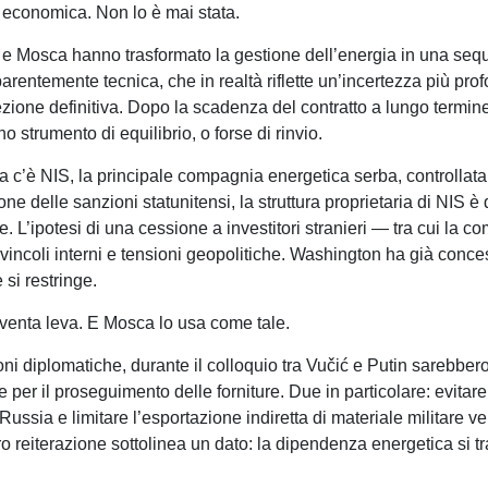
 economica. Non lo è mai stata.
 e Mosca hanno trasformato la gestione dell’energia in una seq
entemente tecnica, che in realtà riflette un’incertezza più profon
ezione definitiva. Dopo la scadenza del contratto a lungo termin
o strumento di equilibrio, o forse di rinvio.
a c’è NIS, la principale compagnia energetica serba, controlla
e delle sanzioni statunitensi, la struttura proprietaria di NIS è
e. L’ipotesi di una cessione a investitori stranieri — tra cui l
incoli interni e tensioni geopolitiche. Washington ha già conces
si restringe.
diventa leva. E Mosca lo usa come tale.
ni diplomatiche, durante il colloquio tra Vučić e Putin sarebbero
te per il proseguimento delle forniture. Due in particolare: evitare
ussia e limitare l’esportazione indiretta di materiale militare ve
ro reiterazione sottolinea un dato: la dipendenza energetica si t