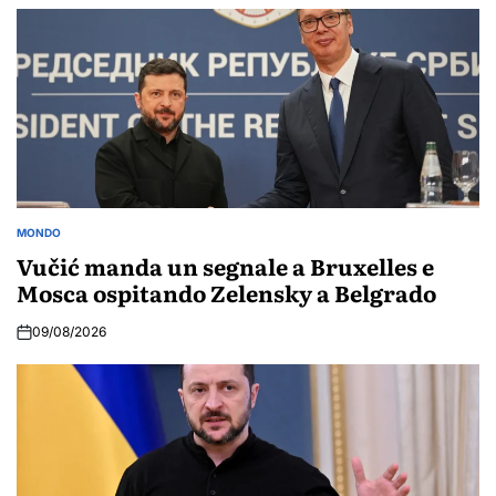
MONDO
POSTED
IN
Vučić manda un segnale a Bruxelles e
Mosca ospitando Zelensky a Belgrado
09/08/2026