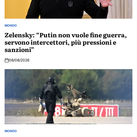
MONDO
POSTED
IN
Zelensky: “Putin non vuole fine guerra,
servono intercettori, più pressioni e
sanzioni”
08/08/2026
MONDO
POSTED