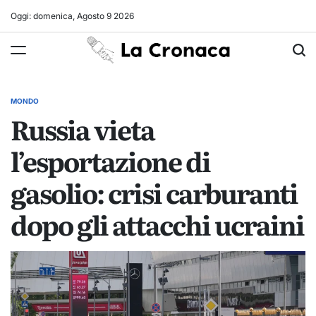
Skip
Oggi: domenica, Agosto 9 2026
to
La
content
Cronaca
MONDO
POSTED
Russia vieta
IN
l’esportazione di
gasolio: crisi carburanti
dopo gli attacchi ucraini