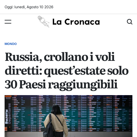
Skip
Oggi: lunedì, Agosto 10 2026
to
La
content
Cronaca
MONDO
POSTED
Russia, crollano i voli
IN
diretti: quest’estate solo
30 Paesi raggiungibili