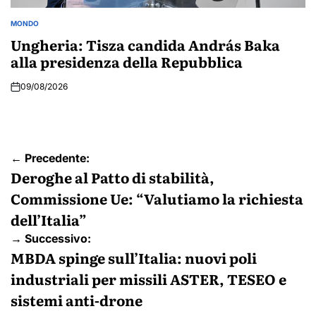
MONDO
POSTED
IN
Ungheria: Tisza candida András Baka
alla presidenza della Repubblica
09/08/2026
Navigazione
← Precedente:
articoli
Deroghe al Patto di stabilità,
Commissione Ue: “Valutiamo la richiesta
dell’Italia”
→ Successivo:
MBDA spinge sull’Italia: nuovi poli
industriali per missili ASTER, TESEO e
sistemi anti-drone