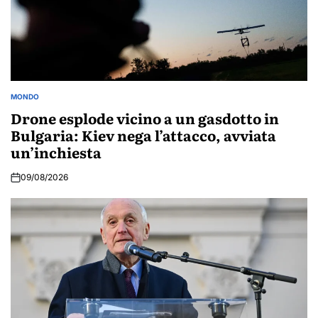
MONDO
POSTED
IN
Drone esplode vicino a un gasdotto in
Bulgaria: Kiev nega l’attacco, avviata
un’inchiesta
09/08/2026