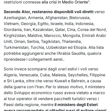
restrizioni connesse
alla crisi in Medio Oriente
“.
Secondo Ator, resteranno disponibili voli diretti
verso
Azerbaigian, Armenia, Afghanistan, Bielorussia,
Vietnam, Georgia, Egitto, Israele, India, Indonesia,
Giordania, Iran, Kazakistan, Qatar, Cina, Corea del Nord,
Kirghizistan, Maldive, Marocco, Mongolia, Emirati Arabi
Uniti, Oman, Serbia, Tagikistan, Thailandia,
Turkmenistan, Turchia, Uzbekistan ed Etiopia. Alla lista
potrebbe aggiungersi anche l’Arabia Saudita, qualora
riprendesse i collegamenti aerei..
Sono invece scomparsi dagli orari estivi i voli verso
Algeria, Venezuela, Cuba, Malesia, Seychelles, Filippine
e Sri Lanka, oltre che verso Kuwait e Bahrein, a causa
della guerra con l’Iran. Per lo stesso motivo, il ministero
dello Sviluppo economico russo aveva vietato a marzo
ai tour operator di vendere pacchetti turistici verso i
Paesi della regione, mentre
il ministero degli Esteri
aveva raccomandato ai cittadini russi di evitare viaggi