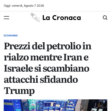
Skip
Oggi: venerdì, Agosto 7 2026
to
La
content
Cronaca
ECONOMIA
POSTED
Prezzi del petrolio in
IN
rialzo mentre Iran e
Israele si scambiano
attacchi sfidando
Trump