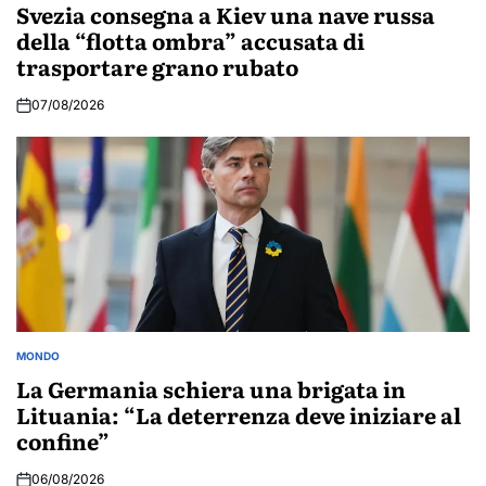
IN
Svezia consegna a Kiev una nave russa
della “flotta ombra” accusata di
trasportare grano rubato
07/08/2026
MONDO
POSTED
IN
La Germania schiera una brigata in
Lituania: “La deterrenza deve iniziare al
confine”
06/08/2026