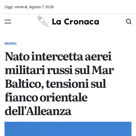
Skip
Oggi: venerdì, Agosto 7 2026
to
La
content
Cronaca
MONDO
POSTED
Nato intercetta aerei
IN
militari russi sul Mar
Baltico, tensioni sul
fianco orientale
dell’Alleanza