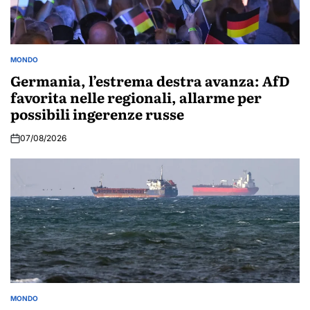
MONDO
POSTED
IN
Germania, l’estrema destra avanza: AfD
favorita nelle regionali, allarme per
possibili ingerenze russe
07/08/2026
MONDO
POSTED