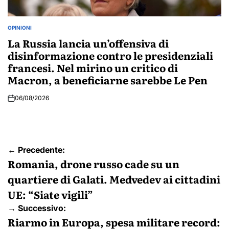
OPINIONI
POSTED
IN
La Russia lancia un’offensiva di
disinformazione contro le presidenziali
francesi. Nel mirino un critico di
Macron, a beneficiarne sarebbe Le Pen
06/08/2026
Navigazione
← Precedente:
articoli
Romania, drone russo cade su un
quartiere di Galati. Medvedev ai cittadini
UE: “Siate vigili”
→ Successivo:
Riarmo in Europa, spesa militare record: