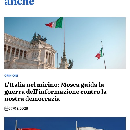
anche
OPINIONI
POSTED
IN
L’Italia nel mirino: Mosca guida la
guerra dell’informazione contro la
nostra democrazia
07/08/2026