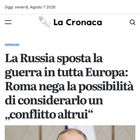
Skip
Oggi: venerdì, Agosto 7 2026
to
La
content
Cronaca
OPINIONI
POSTED
La Russia sposta la
IN
guerra in tutta Europa:
Roma nega la possibilità
di considerarlo un
„conflitto altrui“