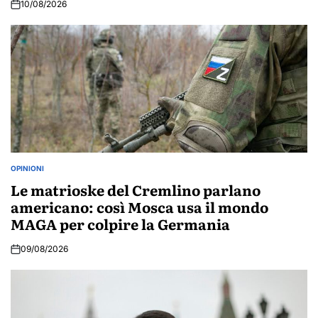
10/08/2026
OPINIONI
POSTED
IN
Le matrioske del Cremlino parlano
americano: così Mosca usa il mondo
MAGA per colpire la Germania
09/08/2026