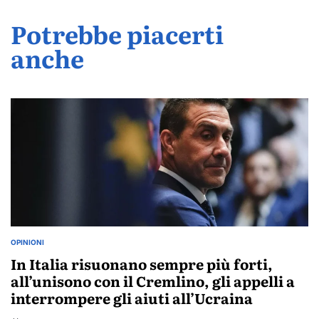
Potrebbe piacerti
anche
OPINIONI
POSTED
IN
In Italia risuonano sempre più forti,
all’unisono con il Cremlino, gli appelli a
interrompere gli aiuti all’Ucraina