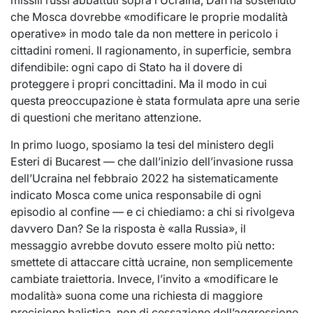
missili russi abbattuti sopra l’Ucraina, Dan ha sostenuto
che Mosca dovrebbe «modificare le proprie modalità
operative» in modo tale da non mettere in pericolo i
cittadini romeni. Il ragionamento, in superficie, sembra
difendibile: ogni capo di Stato ha il dovere di
proteggere i propri concittadini. Ma il modo in cui
questa preoccupazione è stata formulata apre una serie
di questioni che meritano attenzione.
In primo luogo, sposiamo la tesi del ministero degli
Esteri di Bucarest — che dall’inizio dell’invasione russa
dell’Ucraina nel febbraio 2022 ha sistematicamente
indicato Mosca come unica responsabile di ogni
episodio al confine — e ci chiediamo: a chi si rivolgeva
davvero Dan? Se la risposta è «alla Russia», il
messaggio avrebbe dovuto essere molto più netto:
smettete di attaccare città ucraine, non semplicemente
cambiate traiettoria. Invece, l’invito a «modificare le
modalità» suona come una richiesta di maggiore
precisione balistica, non di cessazione dell’aggressione.