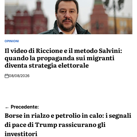
OPINIONI
POSTED
IN
Il video di Riccione e il metodo Salvini:
quando la propaganda sui migranti
diventa strategia elettorale
08/08/2026
Navigazione
← Precedente:
articoli
Borse in rialzo e petrolio in calo: i segnali
di pace di Trump rassicurano gli
investitori