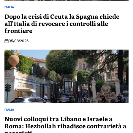
ITALIA
POSTED
IN
Dopo la crisi di Ceuta la Spagna chiede
all’Italia di revocare i controlli alle
frontiere
05/08/2026
ITALIA
POSTED
IN
Nuovi colloqui tra Libano e Israele a
Roma: Hezbollah ribadisce contrarietà a
negoziati