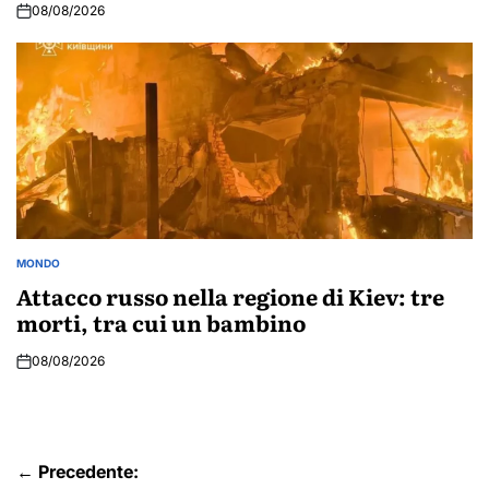
08/08/2026
MONDO
POSTED
IN
Attacco russo nella regione di Kiev: tre
morti, tra cui un bambino
08/08/2026
Navigazione
← Precedente: