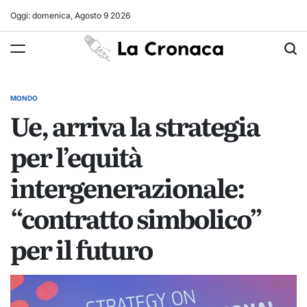
Skip
Oggi: domenica, Agosto 9 2026
to
La
content
Cronaca
MONDO
POSTED
Ue, arriva la strategia
IN
per l’equità
intergenerazionale:
“contratto simbolico”
per il futuro