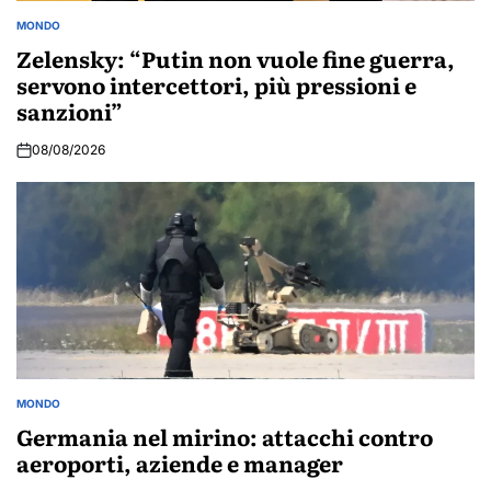
MONDO
POSTED
IN
Zelensky: “Putin non vuole fine guerra,
servono intercettori, più pressioni e
sanzioni”
08/08/2026
MONDO
POSTED
IN
Germania nel mirino: attacchi contro
aeroporti, aziende e manager