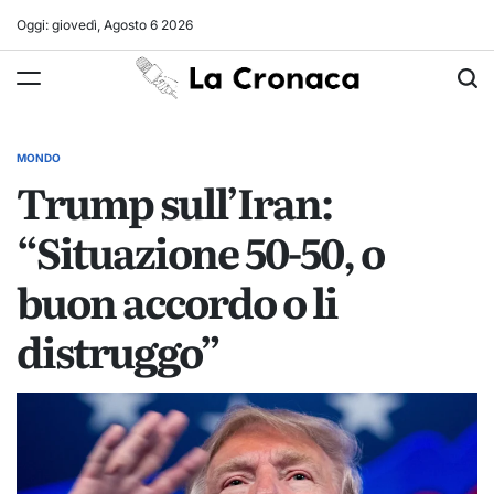
Skip
Oggi: giovedì, Agosto 6 2026
to
La
content
Cronaca
MONDO
POSTED
Trump sull’Iran:
IN
“Situazione 50-50, o
buon accordo o li
distruggo”