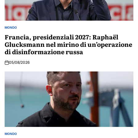
MONDO
POSTED
IN
Francia, presidenziali 2027: Raphaël
Glucksmann nel mirino di un’operazione
di disinformazione russa
05/08/2026
MONDO
POSTED