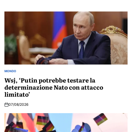
MONDO
POSTED
IN
Wsj, ‘Putin potrebbe testare la
determinazione Nato con attacco
limitato’
07/08/2026