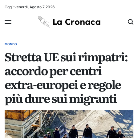
Skip
Oggi: venerdì, Agosto 7 2026
to
La
content
Cronaca
MONDO
POSTED
Stretta UE sui rimpatri:
IN
accordo per centri
extra-europei e regole
più dure sui migranti