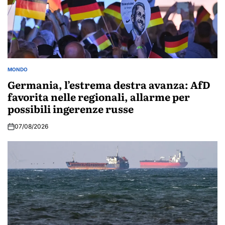
MONDO
POSTED
IN
Germania, l’estrema destra avanza: AfD
favorita nelle regionali, allarme per
possibili ingerenze russe
07/08/2026