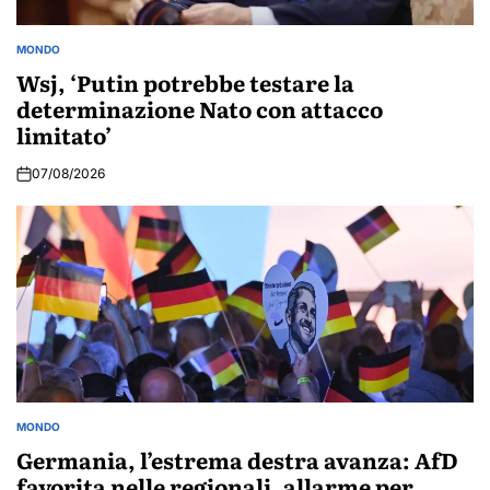
MONDO
POSTED
IN
Wsj, ‘Putin potrebbe testare la
determinazione Nato con attacco
limitato’
07/08/2026
MONDO
POSTED
IN
Germania, l’estrema destra avanza: AfD
favorita nelle regionali, allarme per