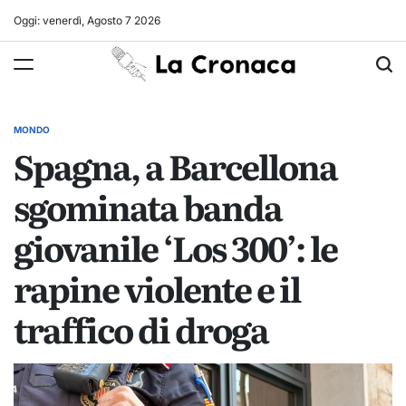
Skip
Oggi: venerdì, Agosto 7 2026
to
La
content
Cronaca
MONDO
POSTED
Spagna, a Barcellona
IN
sgominata banda
giovanile ‘Los 300’: le
rapine violente e il
traffico di droga