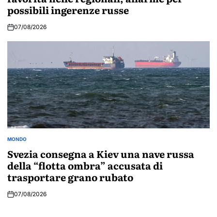
possibili ingerenze russe
07/08/2026
MONDO
POSTED
IN
Svezia consegna a Kiev una nave russa
della “flotta ombra” accusata di
trasportare grano rubato
07/08/2026