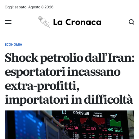
Skip
Oggi: sabato, Agosto 8 2026
to
La
content
Cronaca
ECONOMIA
POSTED
Shock petrolio dall’Iran:
IN
esportatori incassano
extra-profitti,
importatori in difficoltà