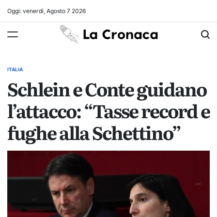
Skip
Oggi: venerdì, Agosto 7 2026
to
La
content
Cronaca
ITALIA
POSTED
Schlein e Conte guidano
IN
l’attacco: “Tasse record e
fughe alla Schettino”