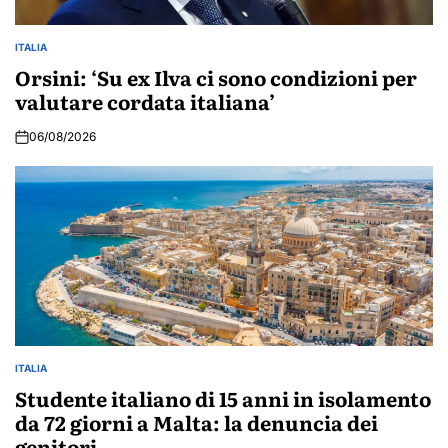
ITALIA
POSTED
IN
Orsini: ‘Su ex Ilva ci sono condizioni per
valutare cordata italiana’
06/08/2026
ITALIA
POSTED
IN
Studente italiano di 15 anni in isolamento
da 72 giorni a Malta: la denuncia dei
genitori