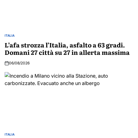
ITALIA
POSTED
IN
L’afa strozza l’Italia, asfalto a 63 gradi.
Domani 27 città su 27 in allerta massima
06/08/2026
ITALIA
POSTED