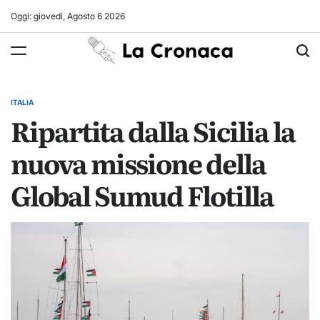
Skip
Oggi: giovedì, Agosto 6 2026
to
La
content
Cronaca
ITALIA
POSTED
Ripartita dalla Sicilia la
IN
nuova missione della
Global Sumud Flotilla