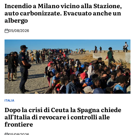
IN
Incendio a Milano vicino alla Stazione,
auto carbonizzate. Evacuato anche un
albergo
05/08/2026
ITALIA
POSTED
IN
Dopo la crisi di Ceuta la Spagna chiede
all’Italia di revocare i controlli alle
frontiere
05/08/2026