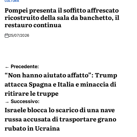
CULTURA
POSTED
IN
Pompei presenta il soffitto affrescato
ricostruito della sala da banchetto, il
restauro continua
25/07/2026
Navigazione
← Precedente:
articoli
“Non hanno aiutato affatto”: Trump
attacca Spagna e Italia e minaccia di
ritirare le truppe
→ Successivo:
Israele blocca lo scarico di una nave
russa accusata di trasportare grano
rubato in Ucraina