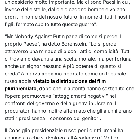
un desiderio molto importante. Ma ci sono Paesi in cui,
invece delle stelle, dal cielo cadono bombe e volano
droni. In nome del nostro futuro, in nome di tutti i nostri
figli, fermate subito tutte queste guerre”.
“Mr Nobody Against Putin parla di come si perde il
proprio Paese”, ha detto Borenstein. “Lo si perde
attraverso una miriade di piccoli atti di complicità. Tutti
ci troviamo davanti a una scelta morale, ma per fortuna
anche un signor nessuno è più potente di quanto si
creda”.A marzo abbiamo riportato come un tribunale
russo abbia
vietato la distribuzione del film
pluripremiato
, dopo che le autorità hanno sostenuto che
l’opera promuoveva “atteggiamenti negativi” nei
confronti del governo e della guerra in Ucraina. I
procuratori hanno inoltre affermato che gli alunni erano
stati ripresi senza il consenso dei genitori.
Il Consiglio presidenziale russo per i diritti umani ha
annunciato che si rivolgerà all’Academy of Motion