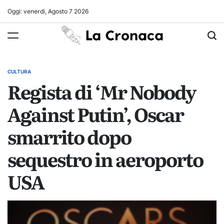
Skip
Oggi: venerdì, Agosto 7 2026
to
La
content
Cronaca
CULTURA
POSTED
Regista di ‘Mr Nobody
IN
Against Putin’, Oscar
smarrito dopo
sequestro in aeroporto
USA