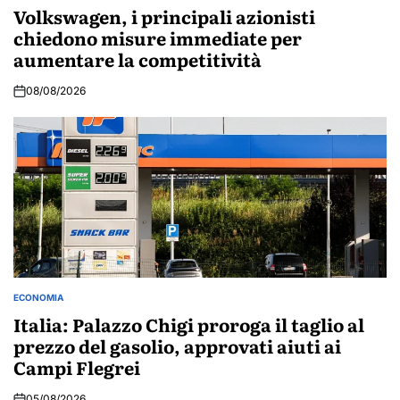
IN
Volkswagen, i principali azionisti
chiedono misure immediate per
aumentare la competitività
08/08/2026
ECONOMIA
POSTED
IN
Italia: Palazzo Chigi proroga il taglio al
prezzo del gasolio, approvati aiuti ai
Campi Flegrei
05/08/2026