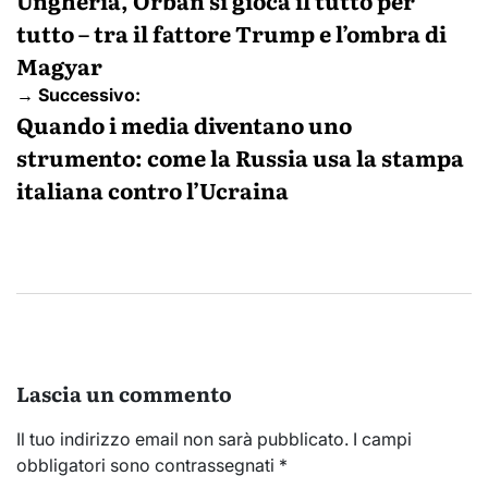
articoli
Ungheria, Orbán si gioca il tutto per
tutto – tra il fattore Trump e l’ombra di
Magyar
→ Successivo:
Quando i media diventano uno
strumento: come la Russia usa la stampa
italiana contro l’Ucraina
Lascia un commento
Il tuo indirizzo email non sarà pubblicato.
I campi
obbligatori sono contrassegnati
*