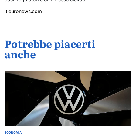
it.euronews.com
Potrebbe piacerti
anche
ECONOMIA
POSTED