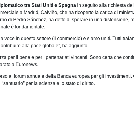
iplomatico tra Stati Uniti e Spagna
in seguito alla richiesta d
rciale a Madrid, Calviño, che ha ricoperto la carica di minist
rno di Pedro Sánchez, ha detto di sperare in una distensione, ma 
zionale è fondamentale.
 voce in questo settore (il commercio) e siamo uniti. Tutti traia
 contribuire alla pace globale”, ha aggiunto.
za per il bene e per i partenariati vincenti. Sono certa che con
hiarato a Euronews.
orso al forum annuale della Banca europea per gli investimenti,
antuario” per la scienza e lo stato di diritto.