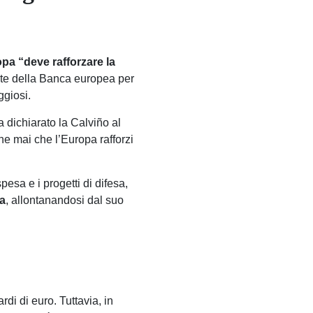
opa “deve rafforzare la
nte della Banca europea per
ggiosi.
 dichiarato la Calviño al
che mai che l’Europa rafforzi
esa e i progetti di difesa,
sa
, allontanandosi dal suo
rdi di euro. Tuttavia, in