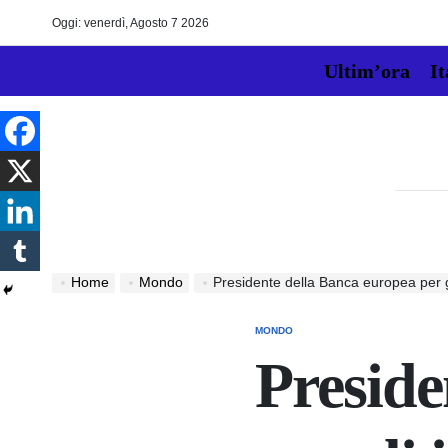
Skip
Oggi: venerdì, Agosto 7 2026
to
content
Ultim’ora
It
Home
Mondo
Presidente della Banca europea per gli investimenti
MONDO
POSTED
IN
Preside