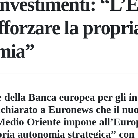
 investimenti: “L
fforzare la propri
mia”
 della Banca europea per gli in
ichiarato a Euronews che il nu
Medio Oriente impone all’Europ
pria autonomia strategica” con