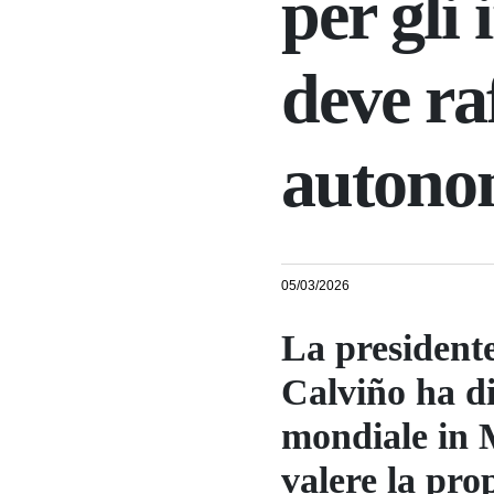
per gli
deve ra
autono
05/03/2026
La presidente
Calviño ha d
mondiale in 
valere la pro