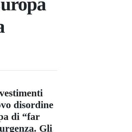
’Europa
a
vestimenti
ovo disordine
a di “far
 urgenza. Gli