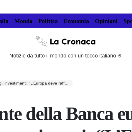
alia
Mondo
Politica
Economia
Opinioni
Spo
La
Cronaca
Notizie da tutto il mondo con un tocco italiano 🤌
: “L’Europa deve rafforzare la propria autonomia”
nte della Banca e