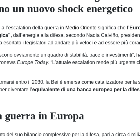
no un nuovo shock energetico
 all’escalation della guerra in
Medio Oriente
significa che
l’Eur
gica”
, dall’energia alla difesa, secondo Nadia Calviño, preside
ha esortato i legislatori ad andare più veloci e ad essere più cora
scono ovviamente un quadro di stabilità, pace e investimenti”, ha
uronews
Europe Today
. “L’attuale escalation rende più urgente 
rmarsi entro il 2030, la Bei è emersa come catalizzatore per la sp
per diventare l’
equivalente di una banca europea per la dife
lla guerra in Europa
to del suo bilancio complessivo per la difesa, pari a circa 4 milia