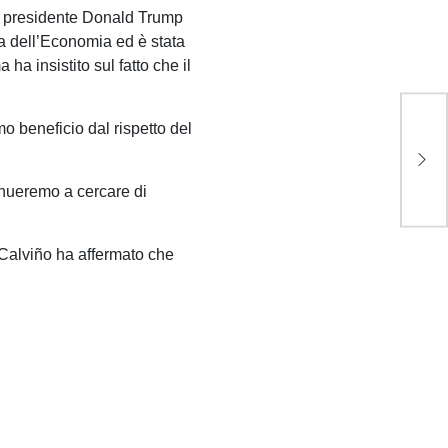
el presidente Donald Trump
ra dell’Economia ed è stata
ha insistito sul fatto che il
Taj
mo beneficio dal rispetto del
Cam
gue
può
tinueremo a cercare di
 Calviño ha affermato che