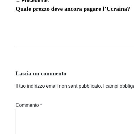
Navigazione
← Precedente:
articoli
Quale prezzo deve ancora pagare l’Ucraina?
Lascia un commento
Il tuo indirizzo email non sarà pubblicato.
I campi obblig
Commento
*