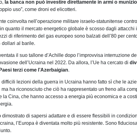
to,
la banca non può investire direttamente in armi o munizio
oppio uso”, come droni ed elicotteri.
e coinvolta nell’operazione militare israelo-statunitense contro 
 in quanto il mercato energetico globale è scosso dagli attacchi i
zzi di riferimento del gas europeo sono balzati dell’80 per cento
dollari al barile.
ventata il suo tallone d’Achille dopo l’improvvisa interruzione dei
invasione dell’Ucraina nel 2022. Da allora, l’Ue ha cercato di
div
a Paesi terzi come l’Azerbaigian
.
 difficili lezioni della guerra in Ucraina hanno fatto sì che le a
e, ma ha riconosciuto che ciò ha rappresentato un freno alla compet
i e la Cina, che hanno accesso a energia più economica e a costi 
nergia.
imostrato di sapersi adattare e di essere flessibili in condizi
 Ucraina, l’Europa è diventata molto più resistente. Sono fiducios
iunto.