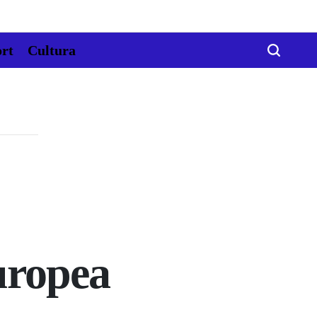
rt
Cultura
uropea