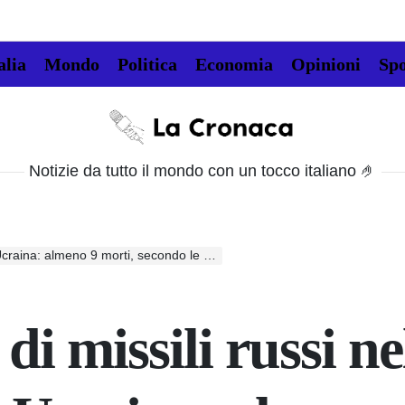
alia
Mondo
Politica
Economia
Opinioni
Spo
La
Cronaca
Notizie da tutto il mondo con un tocco italiano 🤌
raina: almeno 9 morti, secondo le autorità
di missili russi ne