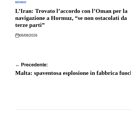
MONDO
POSTED
IN
L’Iran: Trovato l’accordo con l’Oman per la
navigazione a Hormuz, “se non ostacolati da
terze parti”
06/08/2026
Navigazione
← Precedente:
articoli
Malta: spaventosa esplosione in fabbrica fuochi