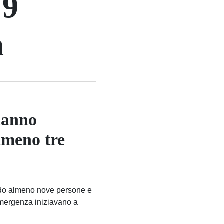
 9
à
 hanno
Almeno tre
endo almeno nove persone e
 emergenza iniziavano a