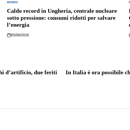
MONDO
POSTED
IN
I
Caldo record in Ungheria, centrale nucleare
sotto pressione: consumi ridotti per salvare
l’energia
05/08/2026
 d’artificio, due feriti
In Italia è ora possibile 