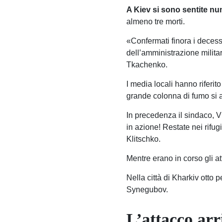
A Kiev si sono sentite n
almeno tre morti.
«Confermati finora i deces
dell’amministrazione militar
Tkachenko.
I media locali hanno riferit
grande colonna di fumo si al
In precedenza il sindaco, Vi
in azione! Restate nei rifugi
Klitschko.
Mentre erano in corso gli a
Nella città di Kharkiv otto 
Synegubov.
L’attacco arr