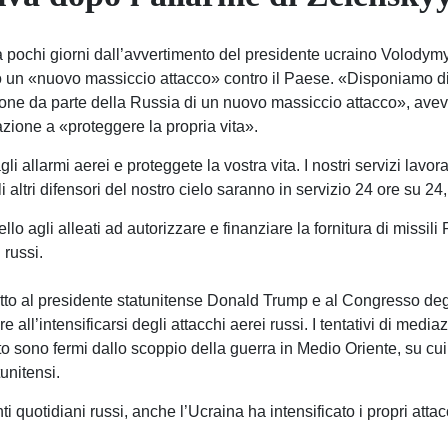
o a pochi giorni dall’avvertimento del presidente ucraino Volody
 un «nuovo massiccio attacco» contro il Paese. «Disponiamo di
zione da parte della Russia di un nuovo massiccio attacco», ave
azione a «proteggere la propria vita».
gli allarmi aerei e proteggete la vostra vita. I nostri servizi lav
li altri difensori del nostro cielo saranno in servizio 24 ore su 
lo agli alleati ad autorizzare e finanziare la fornitura di missili P
i russi.
tto al presidente statunitense Donald Trump e al Congresso degl
e all’intensificarsi degli attacchi aerei russi. I tentativi di med
tto sono fermi dallo scoppio della guerra in Medio Oriente, su cu
tunitensi.
 quotidiani russi, anche l’Ucraina ha intensificato i propri attacc