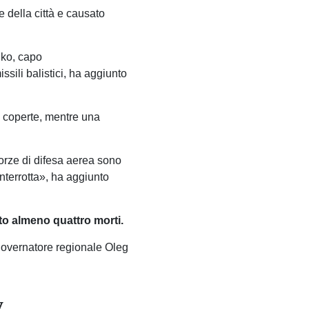
e della città e causato
nko, capo
ssili balistici, ha aggiunto
 e coperte, mentre una
 forze di difesa aerea sono
 interrotta», ha aggiunto
ato almeno quattro morti.
l governatore regionale Oleg
y