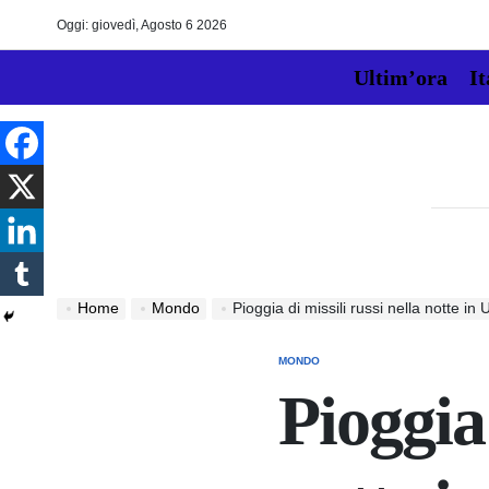
Skip
Oggi: giovedì, Agosto 6 2026
to
content
Ultim’ora
It
Home
Mondo
Pioggia di missili russi nella notte in Uc
MONDO
POSTED
IN
Pioggia 