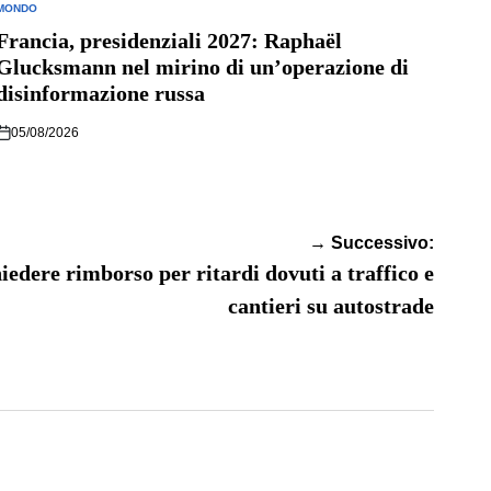
MONDO
POSTED
N
Francia, presidenziali 2027: Raphaël
Glucksmann nel mirino di un’operazione di
disinformazione russa
05/08/2026
→ Successivo:
chiedere rimborso per ritardi dovuti a traffico e
cantieri su autostrade