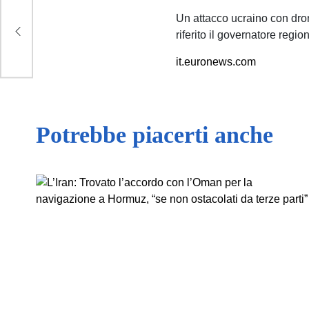
Un attacco ucraino con dron
riferito il governatore regi
iti
it.euronews.com
Potrebbe piacerti anche