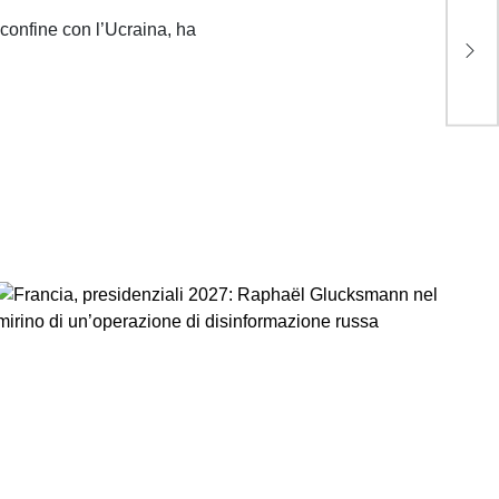
In 
chi
 confine con l’Ucraina, ha
rit
can