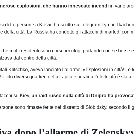
umerose esplosioni, che hanno innescato incendi
in varie are
ssi di tre persone a Kiev», ha scritto su Telegram Tymur Tkache
e della città. La Russia ha condotto gli attacchi di martedì con mi
o che molti residenti sono corsi nei rifugi portando con sé borse
zava dal centro della città.
tali Klitschko, aveva lanciato l’allarme: «Esplosioni in città! Le
!». «In diversi quartieri della capitale ucraina l’elettricità è stata
ttacchi su Kiev,
un raid russo sulla città di Dnipro ha provoc
persone sono rimaste ferite nel distretto di Slobidsky, secondo i
iva dopo l’allarme di Zelensky