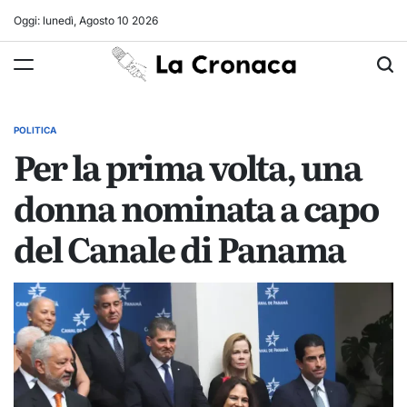
Skip
Oggi: lunedì, Agosto 10 2026
to
La
content
Cronaca
POLITICA
POSTED
Per la prima volta, una
IN
donna nominata a capo
del Canale di Panama