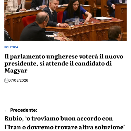
POLITICA
POSTED
IN
Il parlamento ungherese voterà il nuovo
presidente, si attende il candidato di
Magyar
07/08/2026
Navigazione
← Precedente:
articoli
Rubio, ‘o troviamo buon accordo con
l’Iran o dovremo trovare altra soluzione’