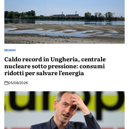
MONDO
POSTED
IN
Caldo record in Ungheria, centrale
nucleare sotto pressione: consumi
ridotti per salvare l’energia
05/08/2026