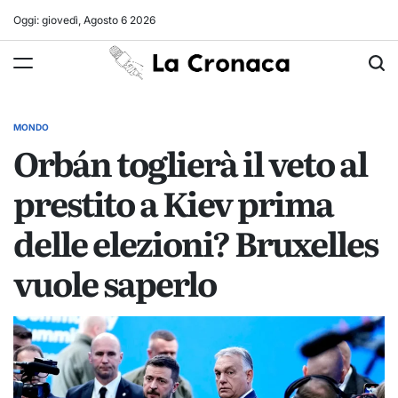
Skip
Oggi: giovedì, Agosto 6 2026
to
La
content
Cronaca
MONDO
POSTED
Orbán toglierà il veto al
IN
prestito a Kiev prima
delle elezioni? Bruxelles
vuole saperlo