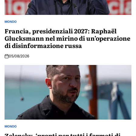
MONDO
POSTED
IN
Francia, presidenziali 2027: Raphaël
Glucksmann nel mirino di un’operazione
di disinformazione russa
05/08/2026
MONDO
POSTED
IN
Zelensky, ‘pronti per tutti i formati di