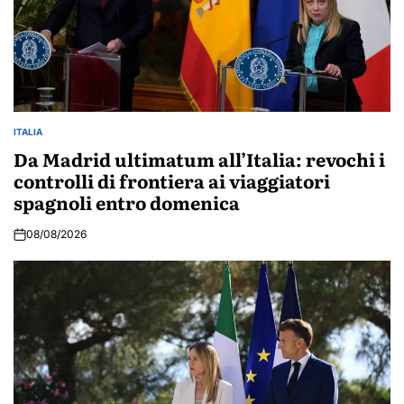
ITALIA
POSTED
IN
Da Madrid ultimatum all’Italia: revochi i
controlli di frontiera ai viaggiatori
spagnoli entro domenica
08/08/2026