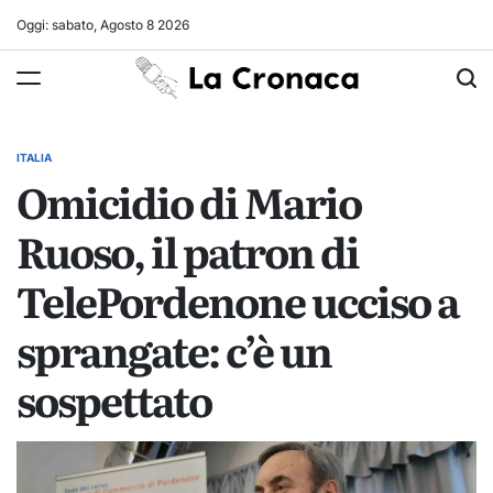
Skip
Oggi: sabato, Agosto 8 2026
to
La
content
Cronaca
ITALIA
POSTED
Omicidio di Mario
IN
Ruoso, il patron di
TelePordenone ucciso a
sprangate: c’è un
sospettato