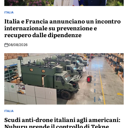
ITALIA
POSTED
IN
Italia e Francia annunciano un incontro
internazionale su prevenzione e
recupero dalle dipendenze
08/08/2026
ITALIA
POSTED
IN
Scudi anti-drone italiani agli americani:
Nuburu prende il controllo di Tekne