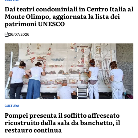
POSTED
IN
Dai teatri condominiali in Centro Italia al
Monte Olimpo, aggiornata la lista dei
patrimoni UNESCO
26/07/2026
CULTURA
POSTED
IN
Pompei presenta il soffitto affrescato
ricostruito della sala da banchetto, il
restauro continua