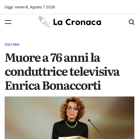
Skip
Oggi: venerdì, Agosto 7 2026
to
La
content
Cronaca
CULTURA
POSTED
Muore a 76 anni la
IN
conduttrice televisiva
Enrica Bonaccorti