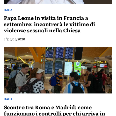
ITALIA
POSTED
IN
Papa Leone in visita in Francia a
settembre: incontrerà le vittime di
violenze sessuali nella Chiesa
08/08/2026
ITALIA
POSTED
IN
Scontro tra Roma e Madrid: come
funzionano i controlli per chi arriva in