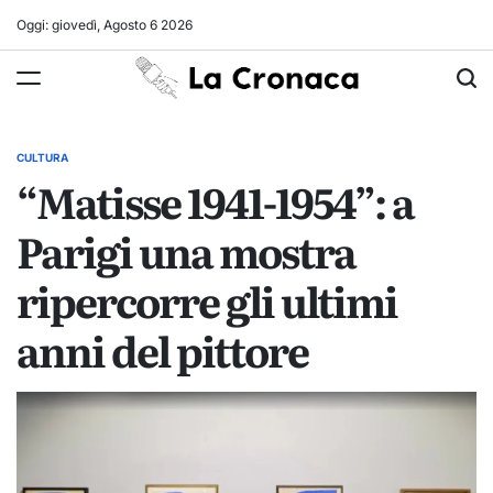
Skip
Oggi: giovedì, Agosto 6 2026
to
La
content
Cronaca
CULTURA
POSTED
“Matisse 1941-1954”: a
IN
Parigi una mostra
ripercorre gli ultimi
anni del pittore