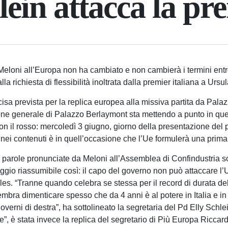
lein attacca la pr
 Meloni all’Europa non ha cambiato e non cambierà i termini ent
la richiesta di flessibilità inoltrata dalla premier italiana a Urs
isa prevista per la replica europea alla missiva partita da Pala
one generale di Palazzo Berlaymont sta mettendo a punto in que
n il rosso: mercoledì 3 giugno, giorno della presentazione del 
i contenuti è in quell’occasione che l’Ue formulerà una prima ri
lle parole pronunciate da Meloni all’Assemblea di Confindustria so
io riassumibile così: il capo del governo non può attaccare l’
lles. “Tranne quando celebra se stessa per il record di durata de
mbra dimenticare spesso che da 4 anni è al potere in Italia e i
erni di destra”, ha sottolineato la segretaria del Pd Elly Schlei
’Ue”, è stata invece la replica del segretario di Più Europa Riccar