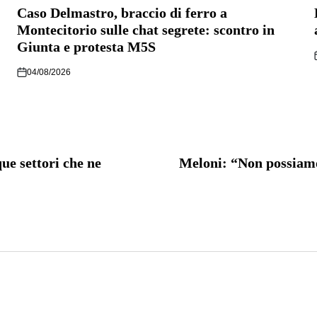
IN
I
Caso Delmastro, braccio di ferro a
Montecitorio sulle chat segrete: scontro in
Giunta e protesta M5S
04/08/2026
ue settori che ne
Meloni: “Non possiamo d