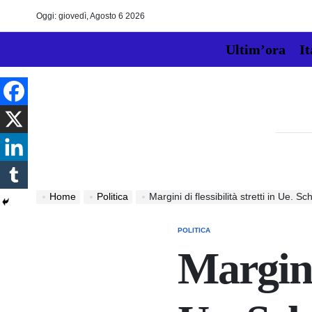
Skip
Oggi: giovedì, Agosto 6 2026
to
content
Ultim’ora
It
Home
Politica
Margini di flessibilità stretti in Ue. S
POLITICA
POSTED
IN
Margini 