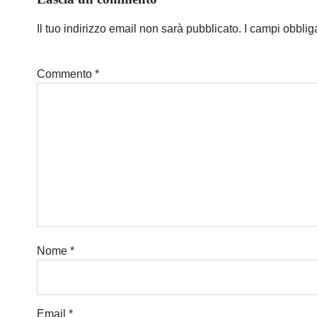
Il tuo indirizzo email non sarà pubblicato.
I campi obblig
Commento
*
Nome
*
Email
*