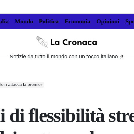
alia
Mondo
Politica
Economia
Opinioni
Spo
La
Cronaca
Notizie da tutto il mondo con un tocco italiano 🤌
chlein attacca la premier
di flessibilità stre