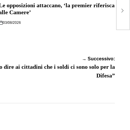
Mel
N
Le opposizioni attaccano, ‘la premier riferisca
ai c
alle Camere’
son
03/08/2026
→ Successivo:
ire ai cittadini che i soldi ci sono solo per la
Difesa”