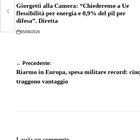
IN
Giorgetti alla Camera: “Chiederemo a Ue
flessibilità per energia e 0,9% del pil per
difesa”. Diretta
05/08/2026
Navigazione
← Precedente:
articoli
Riarmo in Europa, spesa militare record: cinq
traggono vantaggio
Lascia un commento