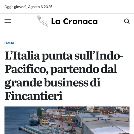
Skip
Oggi: giovedì, Agosto 6 2026
to
La
content
Cronaca
ITALIA
POSTED
L’Italia punta sull’Indo-
IN
Pacifico, partendo dal
grande business di
Fincantieri