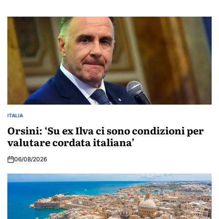
ITALIA
POSTED
IN
Orsini: ‘Su ex Ilva ci sono condizioni per
valutare cordata italiana’
06/08/2026