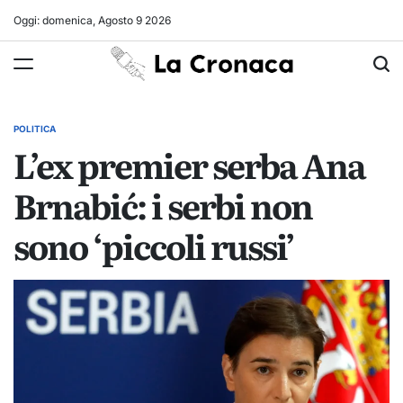
Skip
Oggi: domenica, Agosto 9 2026
to
La
content
Cronaca
POLITICA
POSTED
L’ex premier serba Ana
IN
Brnabić: i serbi non
sono ‘piccoli russi’