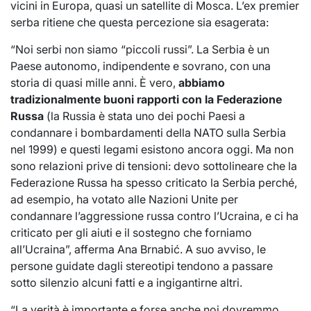
vicini in Europa, quasi un satellite di Mosca. L’ex premier
serba ritiene che questa percezione sia esagerata:
“Noi serbi non siamo “piccoli russi”. La Serbia è un
Paese autonomo, indipendente e sovrano, con una
storia di quasi mille anni. È vero,
abbiamo
tradizionalmente buoni rapporti con la Federazione
Russa
(la Russia è stata uno dei pochi Paesi a
condannare i bombardamenti della NATO sulla Serbia
nel 1999) e questi legami esistono ancora oggi. Ma non
sono relazioni prive di tensioni: devo sottolineare che la
Federazione Russa ha spesso criticato la Serbia perché,
ad esempio, ha votato alle Nazioni Unite per
condannare l’aggressione russa contro l’Ucraina, e ci ha
criticato per gli aiuti e il sostegno che forniamo
all’Ucraina”, afferma Ana Brnabić. A suo avviso, le
persone guidate dagli stereotipi tendono a passare
sotto silenzio alcuni fatti e a ingigantirne altri.
“La verità è importante e forse anche noi dovremmo