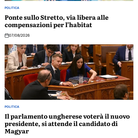
POLITICA
POSTED
IN
Ponte sullo Stretto, via libera alle
compensazioni per l’habitat
07/08/2026
POLITICA
POSTED
IN
Il parlamento ungherese voterà il nuovo
presidente, si attende il candidato di
Magyar