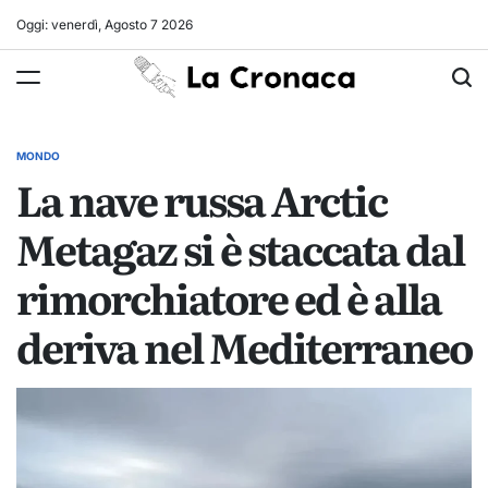
Skip
Oggi: venerdì, Agosto 7 2026
to
La
content
Cronaca
MONDO
POSTED
La nave russa Arctic
IN
Metagaz si è staccata dal
rimorchiatore ed è alla
deriva nel Mediterraneo