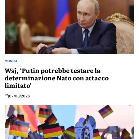
MONDO
POSTED
IN
Wsj, ‘Putin potrebbe testare la
determinazione Nato con attacco
limitato’
07/08/2026