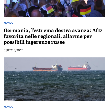
MONDO
POSTED
IN
Germania, l’estrema destra avanza: AfD
favorita nelle regionali, allarme per
possibili ingerenze russe
07/08/2026
MONDO
POSTED