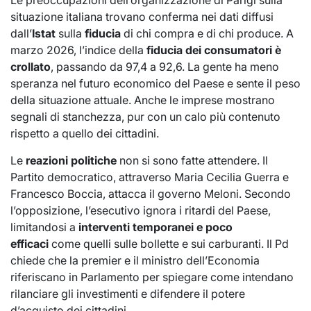
Le preoccupazioni dell’organizzazione di Parigi sulla
situazione italiana trovano conferma nei dati diffusi
dall’
Istat
sulla
fiducia
di chi compra e di chi produce. A
marzo 2026, l’indice della
fiducia dei consumatori
è
crollato
, passando da 97,4 a 92,6. La gente ha meno
speranza nel futuro economico del Paese e sente il peso
della situazione attuale. Anche le imprese mostrano
segnali di stanchezza, pur con un calo più contenuto
rispetto a quello dei cittadini.
Le
reazioni politiche
non si sono fatte attendere. Il
Partito democratico, attraverso Maria Cecilia Guerra e
Francesco Boccia, attacca il governo Meloni. Secondo
l’opposizione, l’esecutivo ignora i ritardi del Paese,
limitandosi a
interventi temporanei e poco
efficaci
come quelli sulle bollette e sui carburanti. Il Pd
chiede che la premier e il ministro dell’Economia
riferiscano in Parlamento per spiegare come intendano
rilanciare gli investimenti e difendere il potere
d’acquisto dei cittadini.