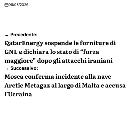
08/08/2026
Navigazione
← Precedente:
articoli
QatarEnergy sospende le forniture di
GNL e dichiara lo stato di “forza
maggiore” dopo gli attacchi iraniani
→ Successivo:
Mosca conferma incidente alla nave
Arctic Metagaz al largo di Malta e accusa
l’Ucraina