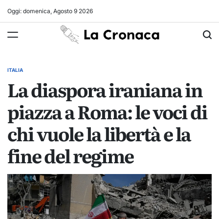
Skip
Oggi: domenica, Agosto 9 2026
to
La
content
Cronaca
ITALIA
POSTED
La diaspora iraniana in
IN
piazza a Roma: le voci di
chi vuole la libertà e la
fine del regime