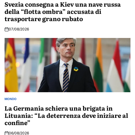
IN
Svezia consegna a Kiev una nave russa
della “flotta ombra” accusata di
trasportare grano rubato
07/08/2026
MONDO
POSTED
IN
La Germania schiera una brigata in
Lituania: “La deterrenza deve iniziare al
confine”
06/08/2026