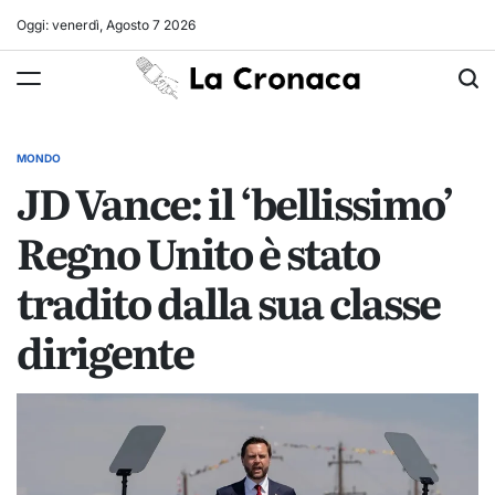
Skip
Oggi: venerdì, Agosto 7 2026
to
La
content
Cronaca
MONDO
POSTED
JD Vance: il ‘bellissimo’
IN
Regno Unito è stato
tradito dalla sua classe
dirigente