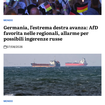
MONDO
POSTED
IN
Germania, l’estrema destra avanza: AfD
favorita nelle regionali, allarme per
possibili ingerenze russe
07/08/2026
MONDO
POSTED