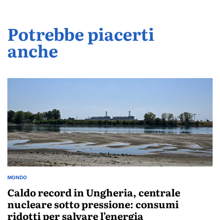
Potrebbe piacerti
anche
MONDO
POSTED
IN
Caldo record in Ungheria, centrale
nucleare sotto pressione: consumi
ridotti per salvare l’energia