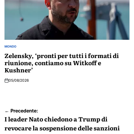
MONDO
POSTED
IN
Zelensky, ‘pronti per tutti i formati di
riunione, contiamo su Witkoff e
Kushner’
05/08/2026
Navigazione
← Precedente:
articoli
I leader Nato chiedono a Trump di
revocare la sospensione delle sanzioni