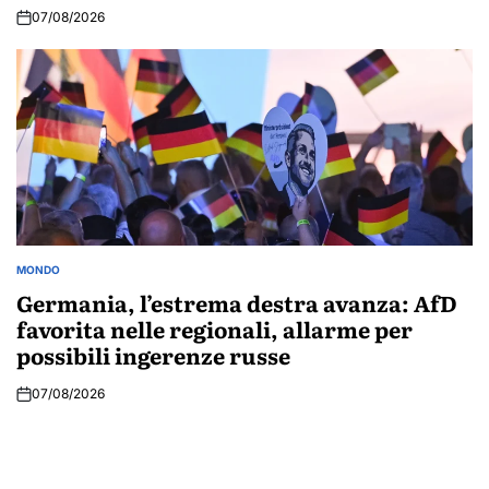
07/08/2026
MONDO
POSTED
IN
Germania, l’estrema destra avanza: AfD
favorita nelle regionali, allarme per
possibili ingerenze russe
07/08/2026