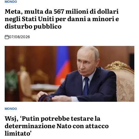
MONDO
POSTED
IN
Meta, multa da 567 milioni di dollari
negli Stati Uniti per danni a minori e
disturbo pubblico
07/08/2026
MONDO
POSTED
IN
Wsj, ‘Putin potrebbe testare la
determinazione Nato con attacco
limitato’