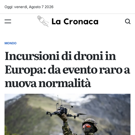
Skip
Oggi: venerdì, Agosto 7 2026
to
La
content
Cronaca
MONDO
POSTED
Incursioni di droni in
IN
Europa: da evento raro a
nuova normalità