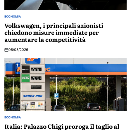
ECONOMIA
POSTED
IN
Volkswagen, i principali azionisti
chiedono misure immediate per
aumentare la competitività
08/08/2026
ECONOMIA
POSTED
IN
Italia: Palazzo Chigi proroga il taglio al