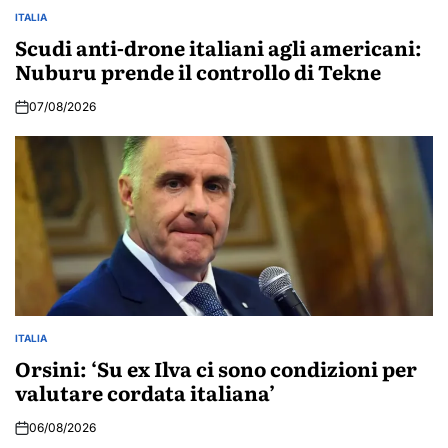
ITALIA
POSTED
IN
Scudi anti-drone italiani agli americani:
Nuburu prende il controllo di Tekne
07/08/2026
ITALIA
POSTED
IN
Orsini: ‘Su ex Ilva ci sono condizioni per
valutare cordata italiana’
06/08/2026