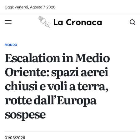
Skip
Oggi: venerdì, Agosto 7 2026
to
La
content
Cronaca
MONDO
POSTED
Escalation in Medio
IN
Oriente: spazi aerei
chiusi e voli a terra,
rotte dall’Europa
sospese
01/03/2026