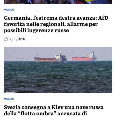
MONDO
POSTED
IN
Germania, l’estrema destra avanza: AfD
favorita nelle regionali, allarme per
possibili ingerenze russe
07/08/2026
MONDO
POSTED
IN
Svezia consegna a Kiev una nave russa
della “flotta ombra” accusata di