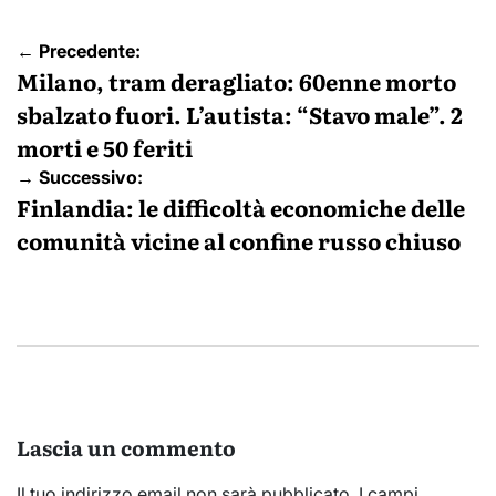
Navigazione
← Precedente:
articoli
Milano, tram deragliato: 60enne morto
sbalzato fuori. L’autista: “Stavo male”. 2
morti e 50 feriti
→ Successivo:
Finlandia: le difficoltà economiche delle
comunità vicine al confine russo chiuso
Lascia un commento
Il tuo indirizzo email non sarà pubblicato.
I campi