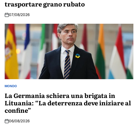
trasportare grano rubato
07/08/2026
MONDO
POSTED
IN
La Germania schiera una brigata in
Lituania: “La deterrenza deve iniziare al
confine”
06/08/2026