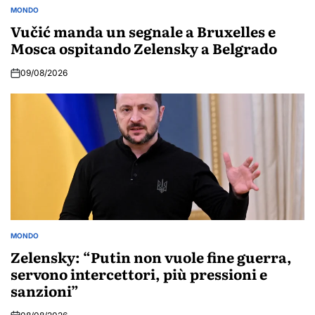
MONDO
POSTED
IN
Vučić manda un segnale a Bruxelles e
Mosca ospitando Zelensky a Belgrado
09/08/2026
MONDO
POSTED
IN
Zelensky: “Putin non vuole fine guerra,
servono intercettori, più pressioni e
sanzioni”