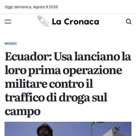
Skip
Oggi: domenica, Agosto 9 2026
to
La
content
Cronaca
MONDO
POSTED
Ecuador: Usa lanciano la
IN
loro prima operazione
militare contro il
traffico di droga sul
campo