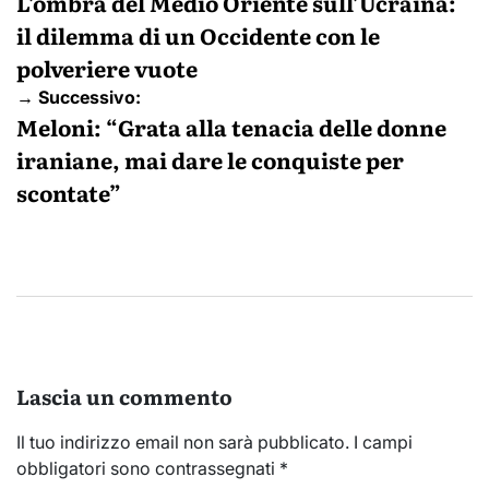
articoli
L’ombra del Medio Oriente sull’Ucraina:
il dilemma di un Occidente con le
polveriere vuote
→ Successivo:
Meloni: “Grata alla tenacia delle donne
iraniane, mai dare le conquiste per
scontate”
Lascia un commento
Il tuo indirizzo email non sarà pubblicato.
I campi
obbligatori sono contrassegnati
*