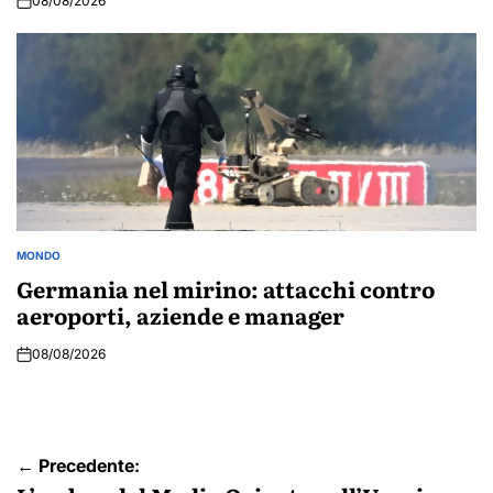
08/08/2026
MONDO
POSTED
IN
Germania nel mirino: attacchi contro
aeroporti, aziende e manager
08/08/2026
Navigazione
← Precedente: