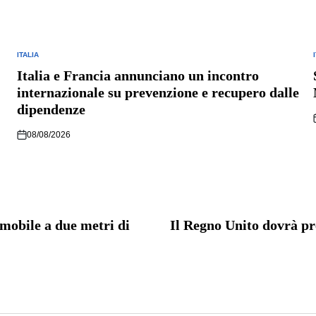
ITALIA
POSTED
IN
I
Italia e Francia annunciano un incontro
internazionale su prevenzione e recupero dalle
dipendenze
08/08/2026
mobile a due metri di
Il Regno Unito dovrà pr