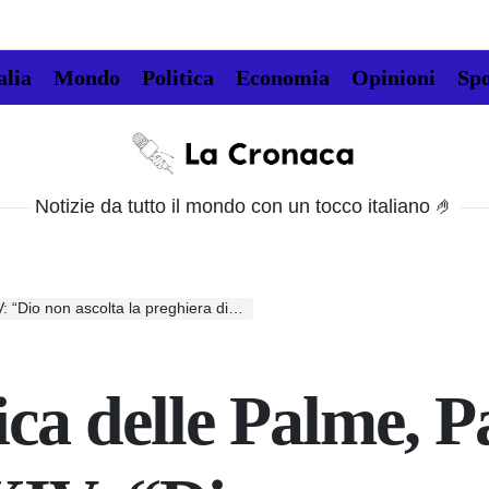
alia
Mondo
Politica
Economia
Opinioni
Spo
La
Cronaca
Notizie da tutto il mondo con un tocco italiano 🤌
a la preghiera di coloro che fanno la guerra”
ca delle Palme, P