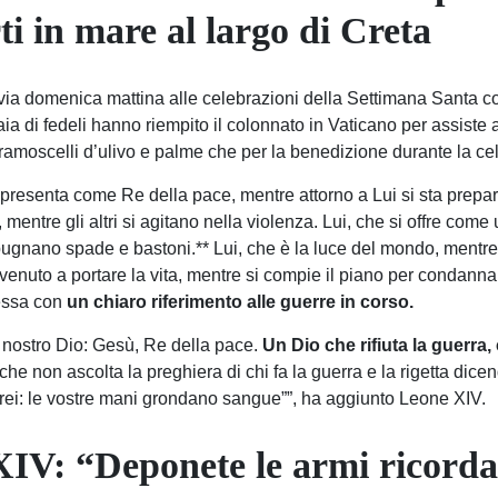
i in mare al largo di Creta
 via domenica mattina alle celebrazioni della Settimana Santa c
aia di fedeli hanno riempito il colonnato in Vaticano per assiste
ramoscelli d’ulivo e palme che per la benedizione durante la ce
presenta come Re della pace, mentre attorno a Lui si sta prepar
mentre gli altri si agitano nella violenza. Lui, che si offre com
mpugnano spade e bastoni.** Lui, che è la luce del mondo, mentre
è venuto a portare la vita, mentre si compie il piano per condannar
essa con
un chiaro riferimento alle guerre in corso.
 il nostro Dio: Gesù, Re della pace.
Un Dio che rifiuta la guerr
 che non ascolta la preghiera di chi fa la guerra e la rigetta dic
erei: le vostre mani grondano sangue””, ha aggiunto Leone XIV.
IV: “Deponete le armi ricordat