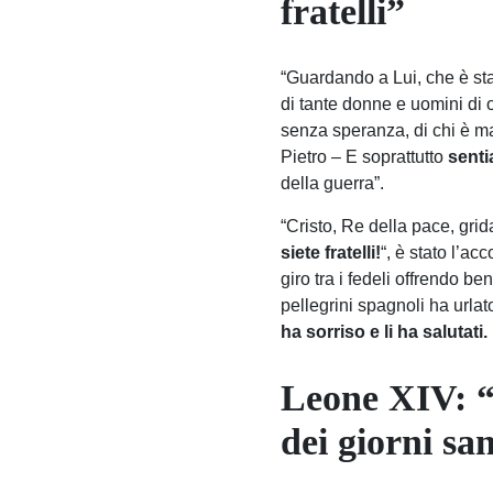
fratelli”
“Guardando a Lui, che è stat
di tante donne e uomini di o
senza speranza, di chi è ma
Pietro – E soprattutto
senti
della guerra”.
“Cristo, Re della pace, gri
siete fratelli!
“, è stato l’a
giro tra i fedeli offrendo b
pellegrini spagnoli ha urla
ha sorriso e li ha salutati.
Leone XIV: “
dei giorni san