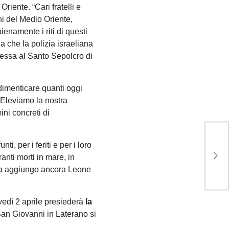
riente. “Cari fratelli e
ani del Medio Oriente,
ienamente i riti di questi
a che la polizia israeliana
essa al Santo Sepolcro di
dimenticare quanti oggi
. Eleviamo la nostra
ni concreti di
Il 
pre
i, per i feriti e per i loro
fre
ranti morti in mare, in
una
”, ha aggiungo ancora Leone
vedì 2 aprile presiederà
la
 San Giovanni in Laterano si