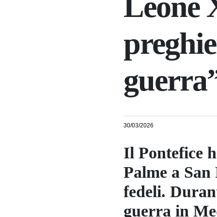
Leone X
preghie
guerra
30/03/2026
Il Pontefice 
Palme a San P
fedeli. Duran
guerra in Med