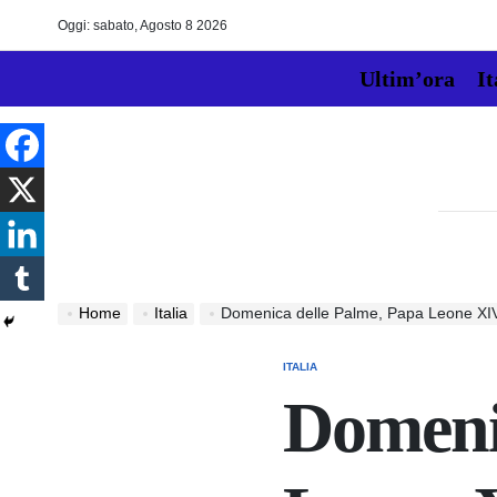
Skip
Oggi: sabato, Agosto 8 2026
to
content
Ultim’ora
It
Home
Italia
Domenica delle Palme, Papa Leone XIV: “Dio non ascolt
ITALIA
POSTED
IN
Domeni