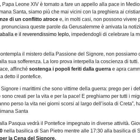
, Papa Leone XIV è tornato a fare un appello alla pace in Medio O
ttimana Santa, siamo più che mai vicini con la preghiera ai cristi
ze di un conflitto atroce
e, in molti casi, non possono vivere p
pa pronunciava queste parole da Gerusalemme è arrivata la notizi
aballa e il reverendissimo Ieplo,
impedendogli di celebrare la m
contempla il mistero della Passione del Signore, non possiamo 
la sua sofferenza. La loro prova interpella la coscienza di tutti
pace, affinché
sostenga i popoli feriti dalla guerra
e apra cammi
a detto il pontefice.
ignore i marittimi che sono vittime della guerra: prego per i defunt
e sono creati per la vita e per la pace! E preghiamo per tutti i mig
anno perso la vita nei giorni scorsi al largo dell’isola di Creta
ttimana Santa
la Pasqua vedrà il Pontefice impegnato in diverse attività. Gio
30
nella basilica di San Pietro mentre alle 17:30 alla basilica di
per la Cena del Signore.