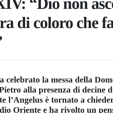
IV: “Dio non asco
ra di coloro che f
”
ha celebrato la messa della Dom
ietro alla presenza di decine di
te l’Angelus è tornato a chieder
io Oriente e ha rivolto un pens