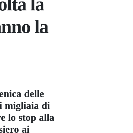
lta la
anno la
enica delle
 migliaia di
e lo stop alla
iero ai