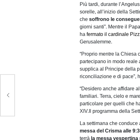
Più tardi, durante l’Angelus
sorelle, all’inizio della Se
che
soffrono le conseguen
giorni santi”. Mentre il Pa
ha
fermato il cardinale Pizz
Gerusalemme.
“Proprio mentre la Chiesa 
partecipano in modo reale al
supplica al Principe della 
riconciliazione e di pace”, h
la
“Desidero anche affidare al S
e a
familiari. Terra, cielo e mar
particolare per quelli che h
XIV.Il programma della Se
La settimana che conduce al
messa del Crisma alle 9:
terrà
la messa vespertina 