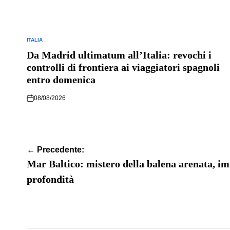
ITALIA
POSTED
IN
Da Madrid ultimatum all’Italia: revochi i
controlli di frontiera ai viaggiatori spagnoli
entro domenica
08/08/2026
Navigazione
← Precedente:
articoli
Mar Baltico: mistero della balena arenata, im
profondità