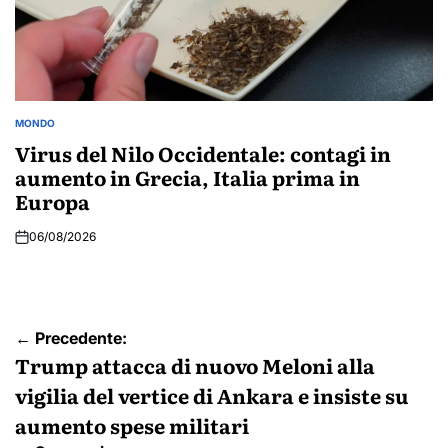
MONDO
POSTED
IN
Virus del Nilo Occidentale: contagi in
aumento in Grecia, Italia prima in
Europa
06/08/2026
Navigazione
← Precedente:
articoli
Trump attacca di nuovo Meloni alla
vigilia del vertice di Ankara e insiste su
aumento spese militari