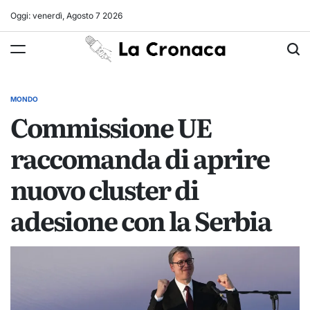
Skip
Oggi: venerdì, Agosto 7 2026
to
La
content
Cronaca
MONDO
POSTED
Commissione UE
IN
raccomanda di aprire
nuovo cluster di
adesione con la Serbia