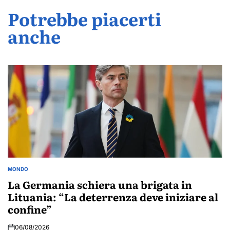
Potrebbe piacerti
anche
MONDO
POSTED
IN
La Germania schiera una brigata in
Lituania: “La deterrenza deve iniziare al
confine”
06/08/2026