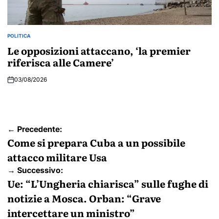
POLITICA
POSTED
IN
Le opposizioni attaccano, ‘la premier
riferisca alle Camere’
03/08/2026
Navigazione
← Precedente:
articoli
Come si prepara Cuba a un possibile
attacco militare Usa
→ Successivo:
Ue: “L’Ungheria chiarisca” sulle fughe di
notizie a Mosca. Orban: “Grave
intercettare un ministro”