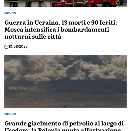
MONDO
POSTED
IN
Guerra in Ucraina, 13 morti e 90 feriti:
Mosca intensifica i bombardamenti
notturni sulle città
10/08/2026
MONDO
POSTED
IN
Grande giacimento di petrolio al largo di
Usedom: la Polonia punta all’estrazione,