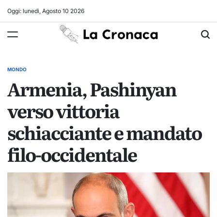
Skip
Oggi: lunedì, Agosto 10 2026
to
La
content
Cronaca
MONDO
POSTED
Armenia, Pashinyan
IN
verso vittoria
schiacciante e mandato
filo-occidentale