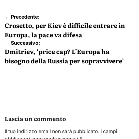
Navigazione
← Precedente:
articoli
Crosetto, per Kiev è difficile entrare in
Europa, la pace va difesa
→ Successivo:
Dmitriev, ‘price cap? L’Europa ha
bisogno della Russia per sopravvivere’
Lascia un commento
Il tuo indirizzo email non sarà pubblicato.
I campi
obbligatori sono contrassegnati
*